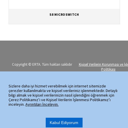
S8 MICROSWITCH
Copyright © ERTA. Tüm hakları saklıdır
Kişisel Verilerin Korunması ve İş
Politikası
Erta Elektromekanik Imalat Sanayi ve
Ticaret A.S.
Sizlere daha iyi hizmet verebilmek için internet sitemizde
Ayazaga Mahallesi, Kemerburgaz Caddesi,
çerezler kullanılmakta ve kişisel verileriniz işlenmektedir. Detaylı
No:59
bilgi almak ve kişisel verilerinizin nasıl işlendiğini öğrenmek için
Çerez Politikamız’ı ve Kişisel Verilerin İşlenmesi Politikamız’ı
34485 Sarıyer / Istanbul
inceleyin.
Ayrıntıları İnceleyin.
Tel: (+90 212) 289 00 99 (PBX)
Fax: (+90 212) 289 03 89
Kabul Ediyorum
E-mail: erta@erta.com.tr